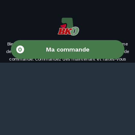
Bienvenue chez Bokayou ! 🎉 Profitez de notre programme
0
Ma commande
de fidélité et bénéficiez de la livraison gratuite dès 25 € de
commande. Commandez dès maintenant et faites-vous
plaisir avec Bokayou !
ALLERGÈNES
CHANGER DE RESTAURANT
MENTIONS LÉGALES
POLITIQUE DE CONFIDENTIALITÉ